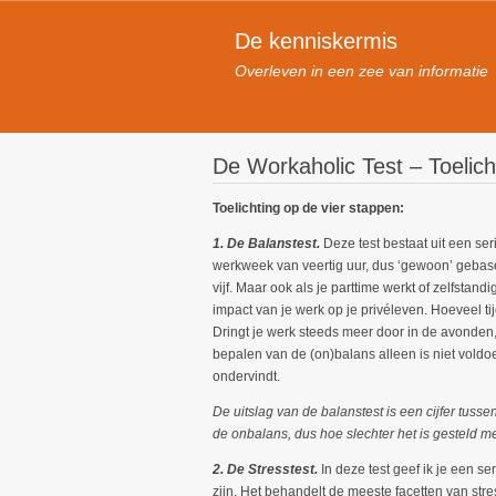
De kenniskermis
Overleven in een zee van informatie
De Workaholic Test – Toelich
Toelichting op de vier stappen:
1. De Balanstest.
Deze test bestaat uit een se
werkweek van veertig uur, dus ‘gewoon’ gebas
vijf. Maar ook als je parttime werkt of zelfsta
impact van je werk op je privéleven. Hoeveel tij
Dringt je werk steeds meer door in de avonde
bepalen van de (on)balans alleen is niet voldo
ondervindt.
De uitslag van de balanstest is een cijfer tus
de onbalans, dus hoe slechter het is gesteld m
2. De Stresstest.
In deze test geef ik je een s
zijn. Het behandelt de meeste facetten van stre