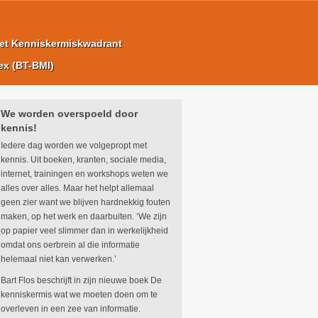
et Kenniskermiskwadrant
ex (BT-BMI)
We worden overspoeld door
kennis!
Iedere dag worden we volgepropt met
kennis. Uit boeken, kranten, sociale media,
internet, trainingen en workshops weten we
alles over alles. Maar het helpt allemaal
geen zier want we blijven hardnekkig fouten
maken, op het werk en daarbuiten. ‘We zijn
op papier veel slimmer dan in werkelijkheid
omdat ons oerbrein al die informatie
helemaal niet kan verwerken.’
Bart Flos beschrijft in zijn nieuwe boek De
kenniskermis wat we moeten doen om te
overleven in een zee van informatie.