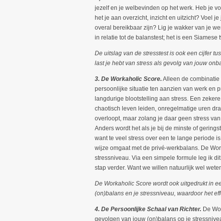
jezelf en je welbevinden op het werk. Heb je 
het je aan overzicht, inzicht en uitzicht? Voel je
overal bereikbaar zijn? Lig je wakker van je wer
in relatie tot de balanstest; het is een Siame
De uitslag van de stresstest is ook een cijfer 
last je hebt van stress als gevolg van jouw onb
3. De Workaholic Score.
Alleen de combinatie 
persoonlijke situatie ten aanzien van werk en pri
langdurige blootstelling aan stress. Een zekere 
chaotisch leven leiden, onregelmatige uren dr
overloopt, maar zolang je daar geen stress van 
Anders wordt het als je bij de minste of gering
want te veel stress over een te lange periode is
wijze omgaat met de privé-werkbalans. De Work
stressniveau. Via een simpele formule leg ik 
stap verder. Want we willen natuurlijk wel wet
De Workaholic Score wordt ook uitgedrukt in ee
(on)balans en je stressniveau, waardoor het eff
4. De Persoonlijke Schaal van Richter.
De Work
gevolgen van jouw (on)balans op je stressnive