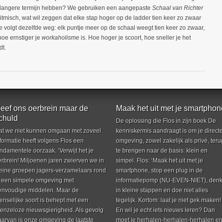
de langere termijn hebben? We gebruiken een aangepaste
Schaal van Richter
itmisch, wat wil zeggen dat elke stap hoger op de ladder tien keer zo zwaar
e volgt dezelfde weg: elk puntje meer op de schaal weegt tien keer zo zwaar,
hoe ernstiger je
workaholisme
is. Hoe hoger je scoort, hoe sneller je het
dt.
eef ons oerbrein maar de
Maak het uit met je smartphon
chuld
De oplossing die Flos in zijn boek De
at we niet kunnen omgaan met zoveel
kenniskermis aandraagt is om je direct
formatie heeft volgens Flos een
omgeving, zowel zakelijk als privé, teru
ndamentele oorzaak. ‘Verwijt het je
te brengen naar de basis: klein en
erbrein! Miljoenen jaren zwierven we in
simpel. Flos: ‘Maak het uit met je
leine groepen jagers-verzamelaars rond
smartphone, stop een plug in de
n een simpele omgeving met
informatiepomp (NU-EVEN-NIET), den
envoudige middelen. Maar de
in kleine stappen en doe niet alles
enselijke soort is behept met een
tegelijk. Kortom: laat je niet gek maken!
renzeloze nieuwsgierigheid. Als gevolg
En wil je echt iets nieuws leren? Dan
aarvan is onze omgeving de laatste
moet je herhalen-herhalen-herhalen e