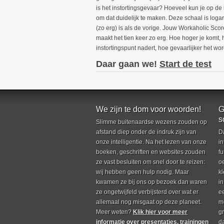
is het instortingsgevaar? Hoeveel kun je op 
om dat duidelijk te maken. Deze schaal is logar
(zo erg) is als de vorige. Jouw Workaholic Scor
maakt het tien keer zo erg. Hoe hoger je komt, 
instortingspunt nadert, hoe gevaarlijker het wor
Daar gaan we!
Start de test
We zijn te dom voor woorden!
G
s
Slimme buitenaardse wezens zouden op
afstand diep onder de indruk zijn van
D
onze intelligentie. Na het lezen van onze
in
boeken, geschriften en websites zouden
fu
ze vast besluiten om snel door te reizen:
o
wij hebben geen hulp nodig. Maar
k
kwamen ze bij ons op bezoek dan waren
i
ze ongetwijfeld verbijsterd over wat er
e
allemaal nog misgaat op deze planeet.
m
Meer weten?
Klik hier voor meer
g
informatie over presentaties, trainingen
d