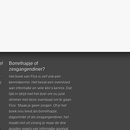
e!
Borrelhapje of
zesgangendiner?
e
Het boek van Flos is zelf ook een
g
kenniskermis. Het bevat een overvloed
aan informatie en vele kilo’s kennis. Dat
lijkt in strijd met het doel om nu juist
slimmer met deze overdaad om te gaan.
k
Flos: ‘Maak je geen zorgen. Of je het
boek nou leest als borrelhapje,
dagschotel of als zesgangendiner, het
maakt niet uit zolang je maar de drie
n
gouden regels van informatie-survival