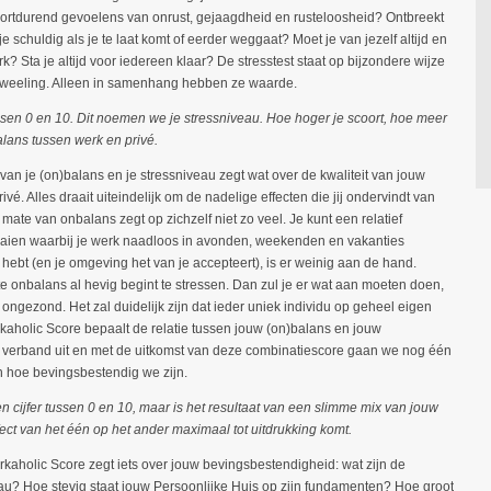
voortdurend gevoelens van onrust, gejaagdheid en rusteloosheid? Ontbreekt
 je schuldig als je te laat komt of eerder weggaat? Moet je van jezelf altijd en
k? Sta je altijd voor iedereen klaar? De stresstest staat op bijzondere wijze
se tweeling. Alleen in samenhang hebben ze waarde.
tussen 0 en 10. Dit noemen we je stressniveau. Hoe hoger je scoort, hoe meer
alans tussen werk en privé.
van je (on)balans en je stressniveau zegt wat over de kwaliteit van jouw
vé. Alles draait uiteindelijk om de nadelige effecten die jij ondervindt van
mate van onbalans zegt op zichzelf niet zo veel. Je kunt een relatief
aaien waarbij je werk naadloos in avonden, weekenden en vakanties
hebt (en je omgeving het van je accepteert), is er weinig aan de hand.
ste onbalans al hevig begint te stressen. Dan zul je er wat aan moeten doen,
 ongezond. Het zal duidelijk zijn dat ieder uniek individu op geheel eigen
aholic Score bepaalt de relatie tussen jouw (on)balans en jouw
dit verband uit en met de uitkomst van deze combinatiescore gaan we nog één
en hoe bevingsbestendig we zijn.
n cijfer tussen 0 en 10, maar is het resultaat van een slimme mix van jouw
ect van het één op het ander maximaal tot uitdrukking komt.
aholic Score zegt iets over jouw bevingsbestendigheid: wat zijn de
au? Hoe stevig staat jouw Persoonlijke Huis op zijn fundamenten? Hoe groot