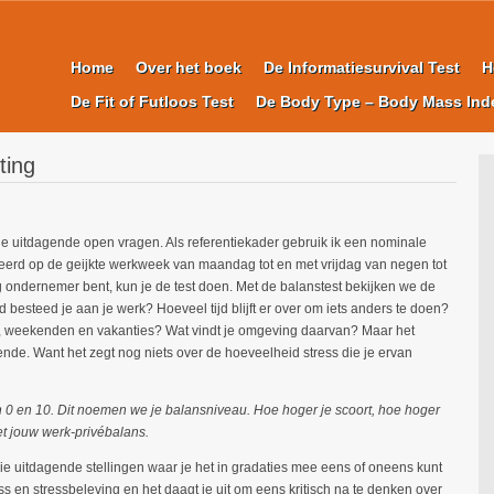
Home
Over het boek
De Informatiesurvival Test
H
De Fit of Futloos Test
De Body Type – Body Mass Ind
ting
rie uitdagende open vragen. Als referentiekader gebruik ik een nominale
eerd op de geijkte werkweek van maandag tot en met vrijdag van negen tot
ndig ondernemer bent, kun je de test doen. Met de balanstest bekijken we de
d besteed je aan je werk? Hoeveel tijd blijft er over om iets anders te doen?
n, weekenden en vakanties? Wat vindt je omgeving daarvan? Maar het
ende. Want het zegt nog niets over de hoeveelheid stress die je ervan
sen 0 en 10. Dit noemen we je balansniveau. Hoe hoger je scoort, hoe hoger
et jouw werk-privébalans.
erie uitdagende stellingen waar je het in gradaties mee eens of oneens kunt
ss en stressbeleving en het daagt je uit om eens kritisch na te denken over