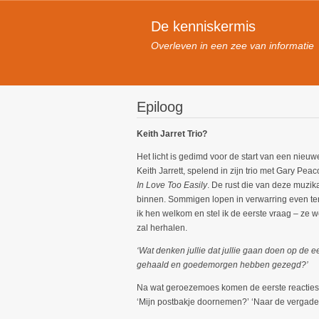
De kenniskermis
Overleven in een zee van informatie
Epiloog
Keith Jarret Trio?
Het licht is gedimd voor de start van een nieu
Keith Jarrett, spelend in zijn trio met Gary P
In Love Too Easily
. De rust die van deze muzik
binnen. Sommigen lopen in verwarring even terug
ik hen welkom en stel ik de eerste vraag – ze 
zal herhalen.
‘Wat denken jullie dat jullie gaan doen op de 
gehaald en goedemorgen hebben gezegd?’
Na wat geroezemoes komen de eerste reacties,
‘Mijn postbakje doornemen?’ ‘Naar de vergaderi