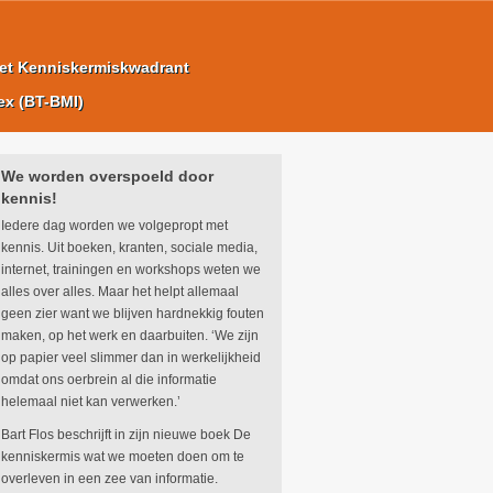
et Kenniskermiskwadrant
ex (BT-BMI)
We worden overspoeld door
kennis!
Iedere dag worden we volgepropt met
kennis. Uit boeken, kranten, sociale media,
internet, trainingen en workshops weten we
alles over alles. Maar het helpt allemaal
geen zier want we blijven hardnekkig fouten
maken, op het werk en daarbuiten. ‘We zijn
op papier veel slimmer dan in werkelijkheid
omdat ons oerbrein al die informatie
helemaal niet kan verwerken.’
Bart Flos beschrijft in zijn nieuwe boek De
kenniskermis wat we moeten doen om te
overleven in een zee van informatie.