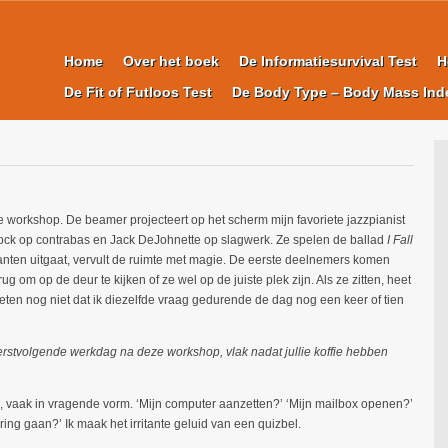
Home
Over het boek
De Informatiesurvival Test
H
De Fit of Futloos Test
De Body Type – Body Mass Ind
we workshop. De beamer projecteert op het scherm mijn favoriete jazzpianist
eacock op contrabas en Jack DeJohnette op slagwerk. Ze spelen de ballad
I Fall
anten uitgaat, vervult de ruimte met magie. De eerste deelnemers komen
 om op de deur te kijken of ze wel op de juiste plek zijn. Als ze zitten, heet
weten nog niet dat ik diezelfde vraag gedurende de dag nog een keer of tien
eerstvolgende werkdag na deze workshop, vlak nadat jullie koffie hebben
 vaak in vragende vorm. ‘Mijn computer aanzetten?’ ‘Mijn mailbox openen?’
ng gaan?’ Ik maak het irritante geluid van een quizbel.