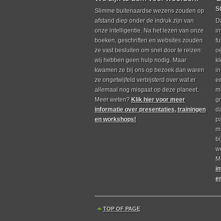
s
Slimme buitenaardse wezens zouden op
afstand diep onder de indruk zijn van
D
onze intelligentie. Na het lezen van onze
in
boeken, geschriften en websites zouden
fu
ze vast besluiten om snel door te reizen:
o
wij hebben geen hulp nodig. Maar
k
kwamen ze bij ons op bezoek dan waren
i
ze ongetwijfeld verbijsterd over wat er
e
allemaal nog misgaat op deze planeet.
m
Meer weten?
Klik hier voor meer
g
informatie over presentaties, trainingen
d
en workshops!
p
m
bi
we
M
i
e
TOP OF PAGE