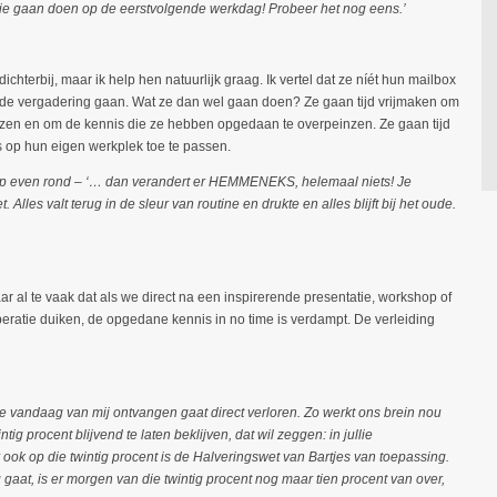
lie gaan doen op de eerstvolgende werkdag! Probeer het nog eens.’
chterbij, maar ik help hen natuurlijk graag. Ik vertel dat ze níét hun mailbox
de vergadering gaan. Wat ze dan wel gaan doen? Ze gaan tijd vrijmaken om
lezen en om de kennis die ze hebben opgedaan te overpeinzen. Ze gaan tijd
cs op hun eigen werkplek toe te passen.
groep even rond – ‘… dan verandert er HEMMENEKS, helemaal niets! Je
 Alles valt terug in de sleur van routine en drukte en alles blijft bij het oude.
aar al te vaak dat als we direct na een inspirerende presentatie, workshop of
peratie duiken, de opgedane kennis in no time is verdampt. De verleiding
llie vandaag van mij ontvangen gaat direct verloren. Zo werkt ons brein nou
ig procent blijvend te laten beklijven, dat wil zeggen: in jullie
ok op die twintig procent is de Halveringswet van Bartjes van toepassing.
g gaat, is er morgen van die twintig procent nog maar tien procent van over,