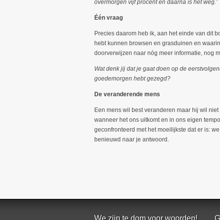
overmorgen vijf procent en daarna is het weg.’
Één vraag
Precies daarom heb ik, aan het einde van dit bo
hebt kunnen browsen en grasduinen en waarin 
doorverwijzen naar nóg meer informatie, nog m
Wat denk jij dat je gaat doen op de eerstvolgen
goedemorgen hebt gezegd?
De veranderende mens
Een mens wil best veranderen maar hij wil niet
wanneer het ons uitkomt en in ons eigen tempo
geconfronteerd met het moeilijkste dat er is: 
benieuwd naar je antwoord.
We zijn te dom voor woorden!
G