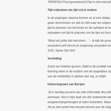
‘RRRENG! Fout geantwoord! Dat is niet wat jul
Tijd vrijmaken om tijd vrij te maken
In de pogingen daarna komen ze al een stukje di
gaan doornemen en dat ze níét naar de volgen
tijd te plannen om het boek en de syllabus te 
vrijmaken om tijd te plannen om de tips en tru
‘Want als jullie dat niet doen…’ – ik kijk de 
verandert zelf niet en je omgeving verandert niet.
SOS, Same Old Shit.’
Verleiding
Zoals we hebben gezien, blijkt in de praktijk m
training weer in de routine van de dagelijkse o
van de middellijn is sterker dan wij, zo blijkt.
Halveringswet van Bartjes
‘Zo’n tachtig procent van alle informatie die ju
eenmaal. Het is mijn taak om die resterende twint
langetermijngeheugen te laten belanden. Maar o
Als je niet actief met nieuwe kennis aan de sla