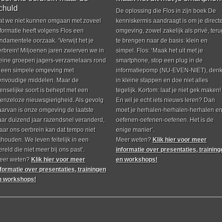
chuld
De oplossing die Flos in zijn boek De
at we niet kunnen omgaan met zoveel
kenniskermis aandraagt is om je direct
formatie heeft volgens Flos een
omgeving, zowel zakelijk als privé, teru
ndamentele oorzaak. ‘Verwijt het je
te brengen naar de basis: klein en
erbrein! Miljoenen jaren zwierven we in
simpel. Flos: ‘Maak het uit met je
leine groepen jagers-verzamelaars rond
smartphone, stop een plug in de
n een simpele omgeving met
informatiepomp (NU-EVEN-NIET), den
envoudige middelen. Maar de
in kleine stappen en doe niet alles
enselijke soort is behept met een
tegelijk. Kortom: laat je niet gek maken!
renzeloze nieuwsgierigheid. Als gevolg
En wil je echt iets nieuws leren? Dan
aarvan is onze omgeving de laatste
moet je herhalen-herhalen-herhalen e
aar duizend jaar razendsnel veranderd,
oefenen-oefenen-oefenen. Het is de
aar ons oerbrein kan dat tempo niet
enige manier’.
jhouden. We leven feitelijk in een
Meer weten?
Klik hier voor meer
reld die niet meer bij ons past’.
informatie over presentaties, training
eer weten?
Klik hier voor meer
en workshops!
nformatie over presentaties, trainingen
n workshops!