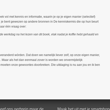
ek vol met kennis en informatie, waarin je op je eigen manier (selectief)
je bent gewezen op andere bronnen in De kenniskermis die op hun beurt
aar één vraag over:
de werkdag na het lezen van dit boek, vlak nadat je koffie hebt gehaald en
 veranderd wórden. Dat doen we namelijk liever zelf, op onze eigen manier,
. Maar als het dan eenmaal zover is worden we onvermijdelijk
we moeten onze gewoontes doorbreken. Die uitdaging is nu aan jou en ik ben
eef ons oerbrein maar de
Maak het uit met je smartphon