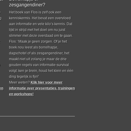
zesgangendiner?
e
Het boek van Flos is zelf ook een
g
kenniskermis. Het bevat een overvloed
aan informatie en vele kilo’s kennis. Dat
lijkt in strijd met het doel om nu juist
slimmer met deze overdaad om te gaan.
k
Flos: ‘Maak je geen zorgen. Of je het
boek nou leest als borrelhapje,
dagschotel of als zesgangendiner, het
maakt niet uit zolang je maar de drie
n
gouden regels van informatie-survival
volgt: ken je brein, houd het klein en één
ding tegelijk is fijn!’
Meer weten?
Klik hier voor meer
en
informatie over presentaties, trainingen
en workshops!