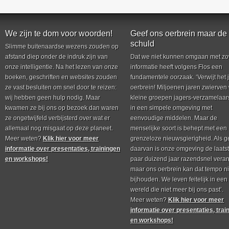
We zijn te dom voor woorden!
Geef ons oerbrein maar de
schuld
Slimme buitenaardse wezens zouden op
afstand diep onder de indruk zijn van
Dat we niet kunnen omgaan met zo
onze intelligentie. Na het lezen van onze
informatie heeft volgens Flos een
boeken, geschriften en websites zouden
fundamentele oorzaak. ‘Verwijt het 
ze vast besluiten om snel door te reizen:
oerbrein! Miljoenen jaren zwierven
wij hebben geen hulp nodig. Maar
kleine groepen jagers-verzamelaar
kwamen ze bij ons op bezoek dan waren
in een simpele omgeving met
ze ongetwijfeld verbijsterd over wat er
eenvoudige middelen. Maar de
allemaal nog misgaat op deze planeet.
menselijke soort is behept met een
Meer weten?
Klik hier voor meer
grenzeloze nieuwsgierigheid. Als g
informatie over presentaties, trainingen
daarvan is onze omgeving de laats
en workshops!
paar duizend jaar razendsnel vera
maar ons oerbrein kan dat tempo ni
bijhouden. We leven feitelijk in een
wereld die niet meer bij ons past’.
Meer weten?
Klik hier voor meer
informatie over presentaties, trai
en workshops!