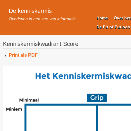
De kenniskermis
Home
Over he
Overleven in een zee van informatie
De Fit of Futloos
Kenniskermiskwadrant Score
Print als PDF