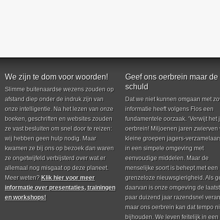
We zijn te dom voor woorden!
Geef ons oerbrein maar de
schuld
Slimme buitenaardse wezens zouden op
afstand diep onder de indruk zijn van
Dat we niet kunnen omgaan met zo
onze intelligentie. Na het lezen van onze
informatie heeft volgens Flos een
boeken, geschriften en websites zouden
fundamentele oorzaak. ‘Verwijt het 
ze vast besluiten om snel door te reizen:
oerbrein! Miljoenen jaren zwierven
wij hebben geen hulp nodig. Maar
kleine groepen jagers-verzamelaar
kwamen ze bij ons op bezoek dan waren
in een simpele omgeving met
ze ongetwijfeld verbijsterd over wat er
eenvoudige middelen. Maar de
allemaal nog misgaat op deze planeet.
menselijke soort is behept met een
Meer weten?
Klik hier voor meer
grenzeloze nieuwsgierigheid. Als g
informatie over presentaties, trainingen
daarvan is onze omgeving de laats
en workshops!
paar duizend jaar razendsnel vera
maar ons oerbrein kan dat tempo ni
bijhouden. We leven feitelijk in een