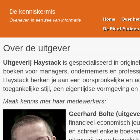
De kenniskermis
Home
Over he
Overleven in een zee van informatie
De Fit of Futloos
Over de uitgever
Uitgeverij Haystack
is gespecialiseerd in origine
boeken voor managers, ondernemers en professi
Haystack herken je aan een oorspronkelijke en ac
toegankelijke stijl, een eigentijdse vormgeving en
Maak kennis met haar medewerkers:
Geerhard Bolte (uitgev
financieel-economisch jour
en schreef enkele boeken.